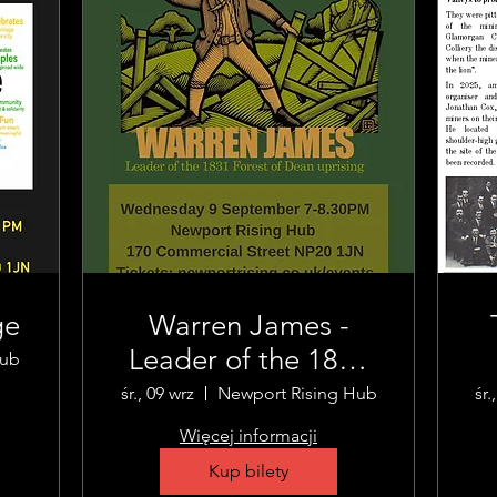
ge
Warren James -
Leader of the 1831
Hub
Forest of Dean
śr., 09 wrz
Newport Rising Hub
śr.
Uprising
Więcej informacji
Kup bilety