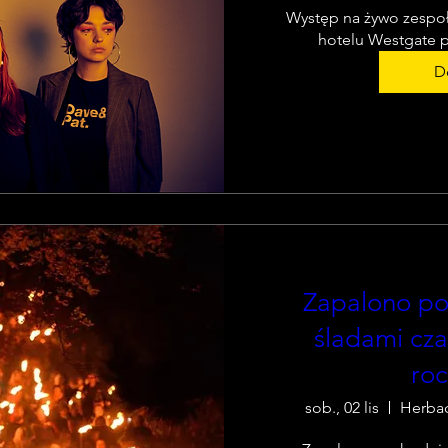
Występ na żywo zespoł
hotelu Westgate 
De
Zapalono po
śladami cza
roc
sob., 02 lis
Herbac