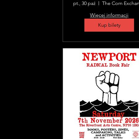
pt., 30 paź
The Corn Excha
Więcej informacji
Kup bilety