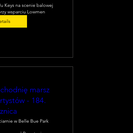
u Keys na scenie balowej 
przy wsparciu Lowmen
tails
chodnię marsz
rtystów - 184.
znica
iarnie w Belle Bue Park