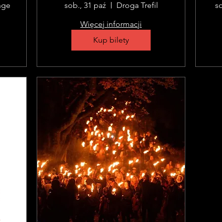
przewodnikiem
nge
sob., 31 paź
Droga Trefil
so
Więcej informacji
Kup bilety