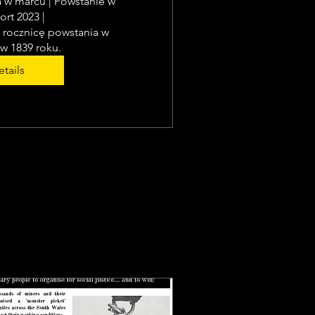
w marcu | Powstanie w 
t 2023 |

 rocznicę powstania w 
w 1839 roku.
tails